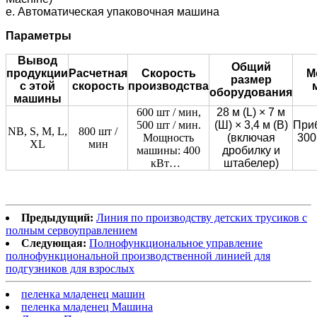
e. Автоматическая упаковочная машина
Параметры
Вывод
Общий
продукции
Расчетная
Скорость
М
размер
с этой
скорость
производства
оборудования
машины
600 шт / мин,
28 м (L) × 7 м
500 шт / мин.
(Ш) × 3,4 м (В)
При
NB, S, M, L,
800 шт /
Мощность
(включая
300
XL
мин
машины: 400
дробилку и
кВт…
штабелер)
Предыдущий:
Линия по производству детских трусиков с
полным сервоуправлением
Следующая:
Полнофункциональное управление
полнофункциональной производственной линией для
подгузников для взрослых
пеленка младенец машин
пеленка младенец Машина