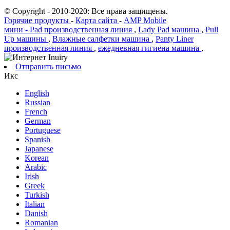
© Copyright - 2010-2020: Все права защищены.
Горячие продукты
-
Карта сайта
-
AMP Mobile
мини - Pad производственная линия
,
Lady Pad машина
,
Pull
Up машины
,
Влажные салфетки машина
,
Panty Liner
производственная линия
,
ежедневная гигиена машина
,
Отправить письмо
Икс
English
Russian
French
German
Portuguese
Spanish
Japanese
Korean
Arabic
Irish
Greek
Turkish
Italian
Danish
Romanian