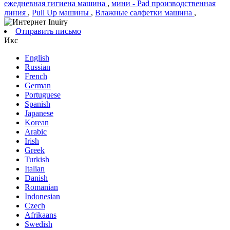
ежедневная гигиена машина
,
мини - Pad производственная
линия
,
Pull Up машины
,
Влажные салфетки машина
,
Отправить письмо
Икс
English
Russian
French
German
Portuguese
Spanish
Japanese
Korean
Arabic
Irish
Greek
Turkish
Italian
Danish
Romanian
Indonesian
Czech
Afrikaans
Swedish